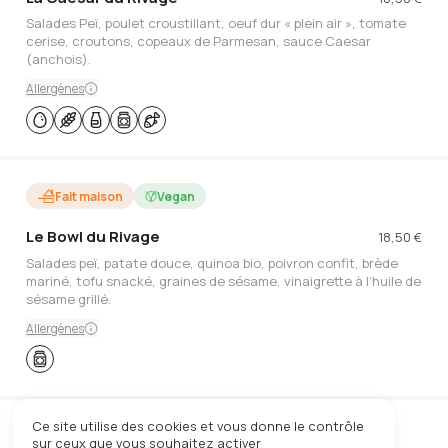
Salades Peï, poulet croustillant, oeuf dur « plein air », tomate
cerise, croutons, copeaux de Parmesan, sauce Caesar
(anchois).
Allergènes
Fait maison
Vegan
Le Bowl du Rivage
18,50
€
Salades peï, patate douce, quinoa bio, poivron confit, brède
mariné, tofu snacké, graines de sésame, vinaigrette à l’huile de
sésame grillé.
Allergènes
Ce site utilise des cookies et vous donne le contrôle
Local
Fait maison
sur ceux que vous souhaitez activer