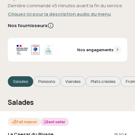
Dernière commande 45 minutes avant la fin du service.
Cliquez ici pour la description audio du menu
Nos fournisseurs
Nos engagements
Salades
Poissons
Viandes
Plats créoles
From
Salades
Fait maison
Best seller
La Caesar du Rivage
18,50
€